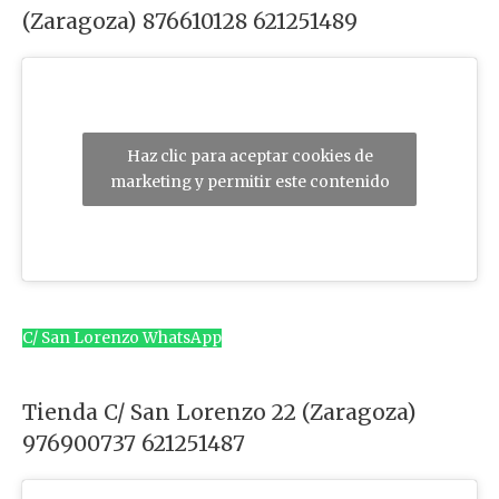
(Zaragoza) 876610128 621251489
o
r
:
Haz clic para aceptar cookies de
marketing y permitir este contenido
C/ San Lorenzo WhatsApp
Tienda C/ San Lorenzo 22 (Zaragoza)
976900737 621251487