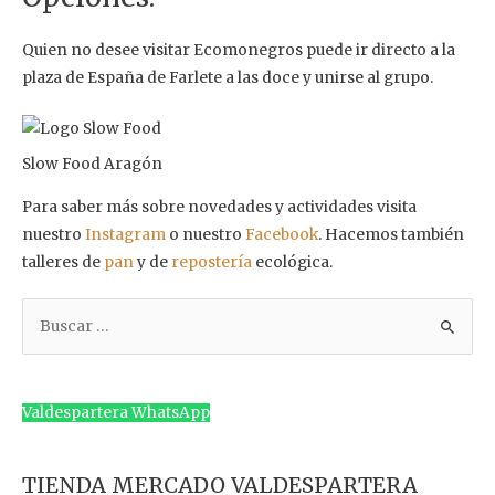
Quien no desee visitar Ecomonegros puede ir directo a la
plaza de España de Farlete a las doce y unirse al grupo.
Slow Food Aragón
Para saber más sobre novedades y actividades visita
nuestro
Instagram
o nuestro
Facebook
. Hacemos también
talleres de
pan
y de
repostería
ecológica.
B
u
s
c
Valdespartera WhatsApp
a
r
TIENDA MERCADO VALDESPARTERA
p