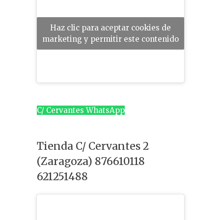
Haz clic para aceptar cookies de
marketing y permitir este contenido
C/ Cervantes WhatsApp
Tienda C/ Cervantes 2
(Zaragoza) 876610118
621251488