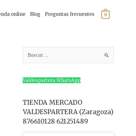
enda online
Blog
Preguntas frecuentes
0
B
u
s
c
Valdespartera WhatsApp
a
r
TIENDA MERCADO
p
VALDESPARTERA (Zaragoza)
o
876610128 621251489
r
: