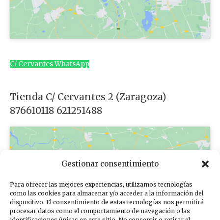
C/ Cervantes WhatsApp
Tienda C/ Cervantes 2 (Zaragoza)
876610118 621251488
Gestionar consentimiento
Para ofrecer las mejores experiencias, utilizamos tecnologías
Haz clic para aceptar cookies de
como las cookies para almacenar y/o acceder a la información del
dispositivo. El consentimiento de estas tecnologías nos permitirá
marketing y permitir este contenido
procesar datos como el comportamiento de navegación o las
identificaciones únicas en este sitio. No consentir o retirar el