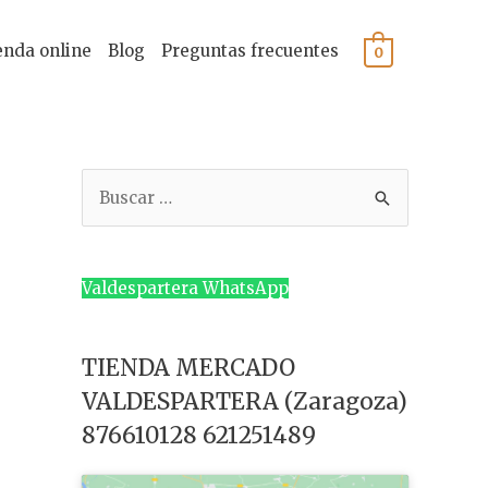
enda online
Blog
Preguntas frecuentes
0
B
u
s
c
Valdespartera WhatsApp
a
r
TIENDA MERCADO
p
VALDESPARTERA (Zaragoza)
o
876610128 621251489
r
: