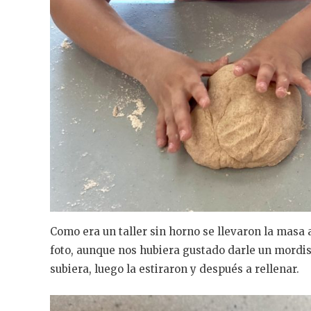
Como era un taller sin horno se llevaron la masa 
foto, aunque nos hubiera gustado darle un mordis
subiera, luego la estiraron y después a rellenar.