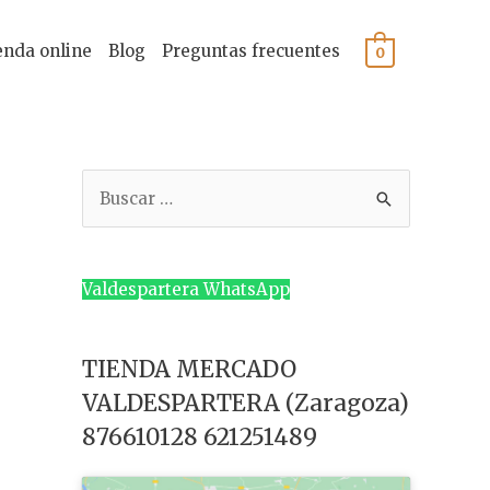
enda online
Blog
Preguntas frecuentes
0
B
u
s
c
Valdespartera WhatsApp
a
r
TIENDA MERCADO
p
VALDESPARTERA (Zaragoza)
o
876610128 621251489
r
: