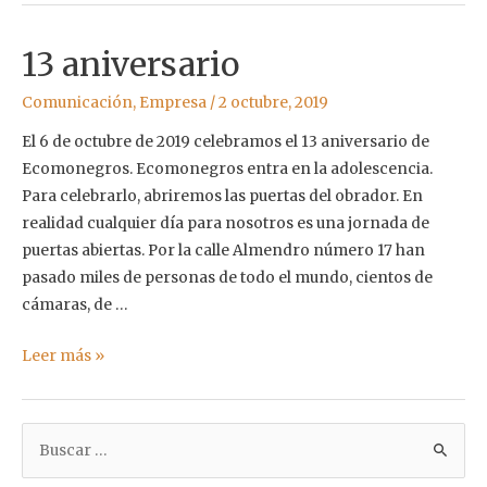
13 aniversario
Comunicación
,
Empresa
/
2 octubre, 2019
El 6 de octubre de 2019 celebramos el 13 aniversario de
Ecomonegros. Ecomonegros entra en la adolescencia.
Para celebrarlo, abriremos las puertas del obrador. En
realidad cualquier día para nosotros es una jornada de
puertas abiertas. Por la calle Almendro número 17 han
pasado miles de personas de todo el mundo, cientos de
cámaras, de …
13
Leer más »
aniversario
B
u