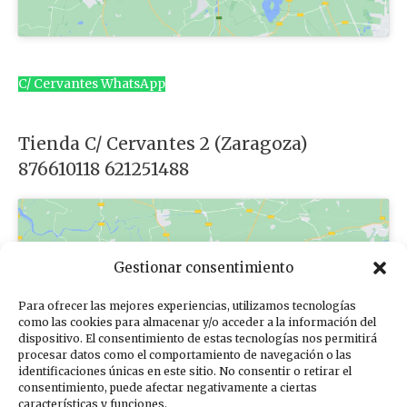
C/ Cervantes WhatsApp
Tienda C/ Cervantes 2 (Zaragoza)
876610118 621251488
Gestionar consentimiento
Para ofrecer las mejores experiencias, utilizamos tecnologías
Haz clic para aceptar cookies de
como las cookies para almacenar y/o acceder a la información del
dispositivo. El consentimiento de estas tecnologías nos permitirá
marketing y permitir este contenido
procesar datos como el comportamiento de navegación o las
identificaciones únicas en este sitio. No consentir o retirar el
consentimiento, puede afectar negativamente a ciertas
características y funciones.