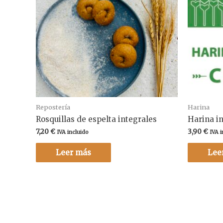
Repostería
Harina
Rosquillas de espelta integrales
Harina i
7,20
€
3,90
€
IVA incluido
IVA i
Leer más
Lee