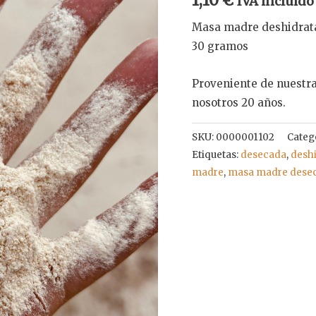
IVA incluido
Masa madre deshidrat
30 gramos
Proveniente de nuestra
nosotros 20 años.
SKU:
0000001102
Categ
Etiquetas:
desecada
,
desh
madre
,
masa madre dese