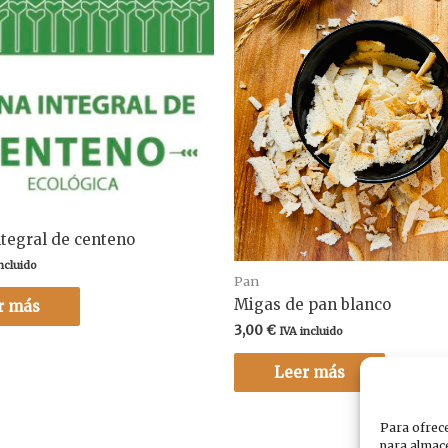
ntegral de centeno
ncluido
Pan
Migas de pan blanco
r más
3,00
€
IVA incluido
Leer más
Para ofrece
para almace