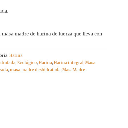
ada.
 masa madre de harina de fuerza que lleva con
oría:
Harina
idratada
,
Ecológico
,
Harina
,
Harina integral
,
Masa
cada
,
masa madre deshidratada
,
MasaMadre