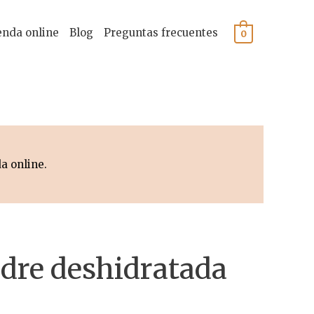
enda online
Blog
Preguntas frecuentes
0
a online.
re deshidratada