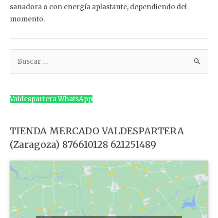
sanadora o con energía aplastante, dependiendo del
momento.
B
u
s
c
Valdespartera WhatsApp
a
r
TIENDA MERCADO VALDESPARTERA
p
(Zaragoza) 876610128 621251489
o
r
: