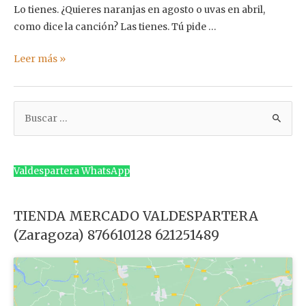
Lo tienes. ¿Quieres naranjas en agosto o uvas en abril,
como dice la canción? Las tienes. Tú pide …
De
Leer más »
todo
todos
B
los
días
u
s
c
Valdespartera WhatsApp
a
r
TIENDA MERCADO VALDESPARTERA
p
(Zaragoza) 876610128 621251489
o
r
: