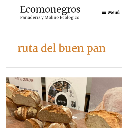
Ir
Ecomonegros
Menú
al
Menú
Panadería y Molino Ecológico
contenido
ruta del buen pan