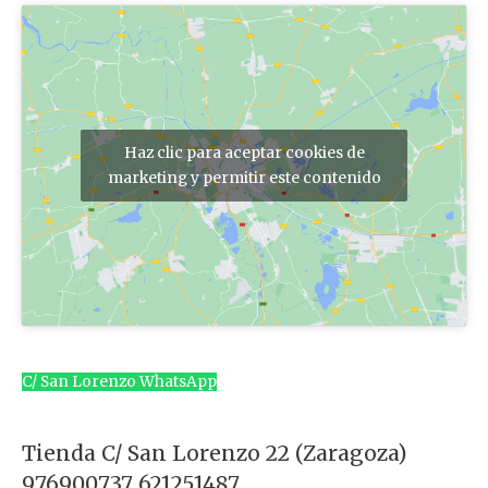
r
:
Haz clic para aceptar cookies de
marketing y permitir este contenido
C/ San Lorenzo WhatsApp
Tienda C/ San Lorenzo 22 (Zaragoza)
976900737 621251487