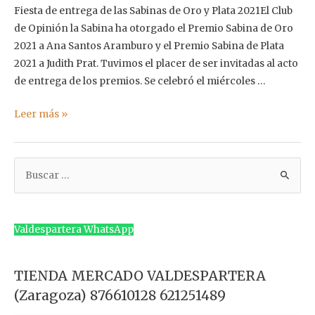
Fiesta de entrega de las Sabinas de Oro y Plata 2021El Club
de Opinión la Sabina ha otorgado el Premio Sabina de Oro
2021 a Ana Santos Aramburo y el Premio Sabina de Plata
2021 a Judith Prat. Tuvimos el placer de ser invitadas al acto
de entrega de los premios. Se celebró el miércoles …
Premio
Leer más »
Sabina
de
B
plata
y
u
oro
s
2021
c
Valdespartera WhatsApp
a
r
TIENDA MERCADO VALDESPARTERA
p
(Zaragoza) 876610128 621251489
o