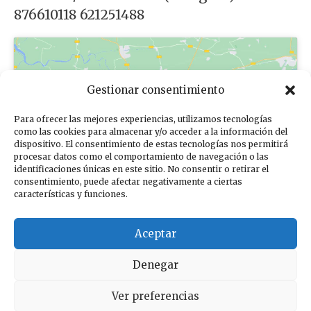
876610118 621251488
Gestionar consentimiento
Para ofrecer las mejores experiencias, utilizamos tecnologías
Haz clic para aceptar cookies de
como las cookies para almacenar y/o acceder a la información del
dispositivo. El consentimiento de estas tecnologías nos permitirá
marketing y permitir este contenido
procesar datos como el comportamiento de navegación o las
identificaciones únicas en este sitio. No consentir o retirar el
consentimiento, puede afectar negativamente a ciertas
características y funciones.
Aceptar
Denegar
Sus datos seguros
Ver preferencias
Compromiso con la protección de datos personales