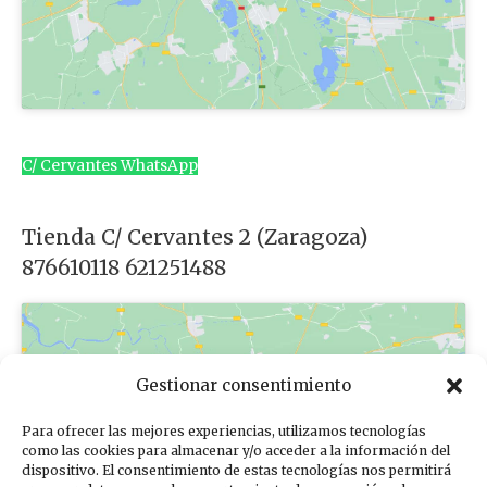
C/ Cervantes WhatsApp
Tienda C/ Cervantes 2 (Zaragoza)
876610118 621251488
Gestionar consentimiento
Para ofrecer las mejores experiencias, utilizamos tecnologías
Haz clic para aceptar cookies de
como las cookies para almacenar y/o acceder a la información del
dispositivo. El consentimiento de estas tecnologías nos permitirá
marketing y permitir este contenido