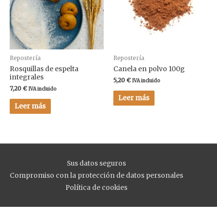
Repostería
Repostería
Rosquillas de espelta
Canela en polvo 100g
integrales
5,20
€
IVA incluido
7,20
€
IVA incluido
Leer más
Leer más
Sus datos seguros
Compromiso con la protección de datos personales
Política de cookies