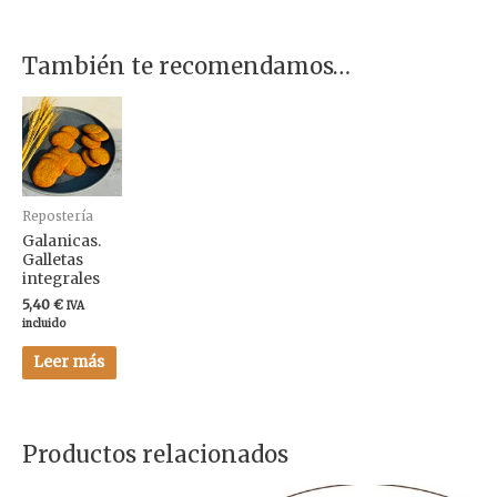
También te recomendamos…
Repostería
Galanicas.
Galletas
integrales
5,40
€
IVA
incluido
Leer más
Productos relacionados