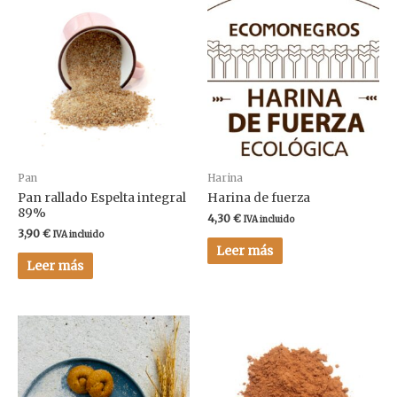
Pan
Harina
Pan rallado Espelta integral
Harina de fuerza
89%
4,30
€
IVA incluido
3,90
€
IVA incluido
Leer más
Leer más