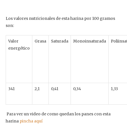
Los valores nutricionales de esta harina por 100 gramos
son:
Valor
Grasa
Saturada
Monoinsaturada
Poliins
energético
341
2,1
0,41
0,34
1,33
Para ver un video de como quedan los panes con esta
harina
pincha aquí