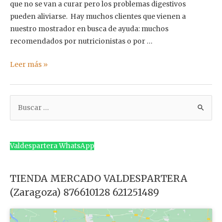
que no se van a curar pero los problemas digestivos
pueden aliviarse. Hay muchos clientes que vienen a
nuestro mostrador en busca de ayuda: muchos
recomendados por nutricionistas o por …
¿Qué
Leer más »
pan
me
B
sienta
bien?
u
s
c
Valdespartera WhatsApp
a
r
TIENDA MERCADO VALDESPARTERA
p
(Zaragoza) 876610128 621251489
o
r
: