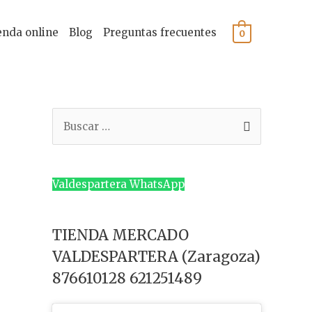
enda online
Blog
Preguntas frecuentes
0
B
u
s
c
Valdespartera WhatsApp
a
r
TIENDA MERCADO
p
VALDESPARTERA (Zaragoza)
o
876610128 621251489
r
: