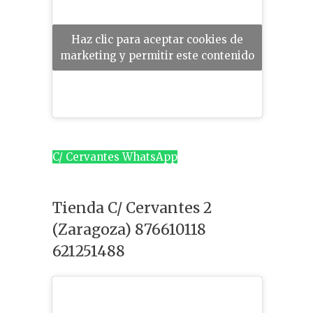
Haz clic para aceptar cookies de
marketing y permitir este contenido
C/ Cervantes WhatsApp
Tienda C/ Cervantes 2
(Zaragoza) 876610118
621251488