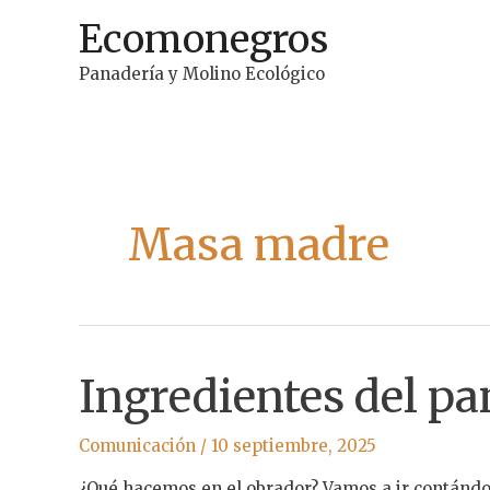
Ir
Ecomonegros
al
contenido
Panadería y Molino Ecológico
Masa madre
Ingredientes del pa
Comunicación
/
10 septiembre, 2025
¿Qué hacemos en el obrador? Vamos a ir contánd