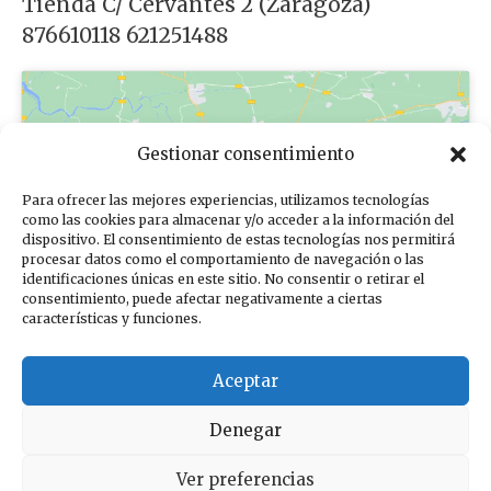
Tienda C/ Cervantes 2 (Zaragoza)
876610118 621251488
Gestionar consentimiento
Para ofrecer las mejores experiencias, utilizamos tecnologías
Haz clic para aceptar cookies de
como las cookies para almacenar y/o acceder a la información del
dispositivo. El consentimiento de estas tecnologías nos permitirá
marketing y permitir este contenido
procesar datos como el comportamiento de navegación o las
identificaciones únicas en este sitio. No consentir o retirar el
consentimiento, puede afectar negativamente a ciertas
características y funciones.
Aceptar
Denegar
Sus datos seguros
Ver preferencias
Compromiso con la protección de datos personales