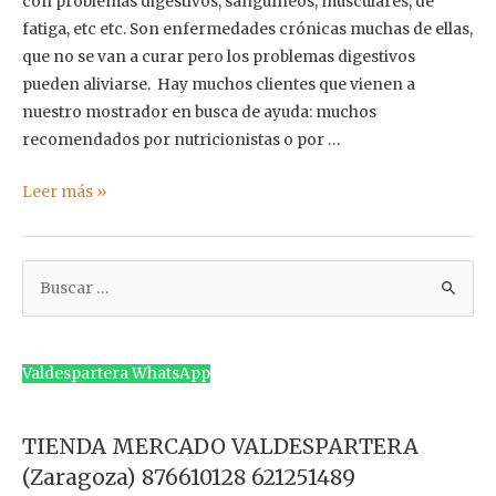
con problemas digestivos, sanguíneos, musculares, de
fatiga, etc etc. Son enfermedades crónicas muchas de ellas,
que no se van a curar pero los problemas digestivos
pueden aliviarse. Hay muchos clientes que vienen a
nuestro mostrador en busca de ayuda: muchos
recomendados por nutricionistas o por …
¿Qué
Leer más »
pan
me
B
sienta
bien?
u
s
c
Valdespartera WhatsApp
a
r
TIENDA MERCADO VALDESPARTERA
p
(Zaragoza) 876610128 621251489
o