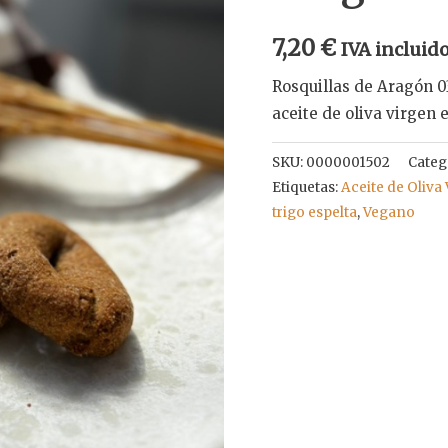
7,20
€
IVA incluid
Rosquillas de Aragón 03
aceite de oliva virgen 
SKU:
0000001502
Categ
Etiquetas:
Aceite de Oliva
trigo espelta
,
Vegano