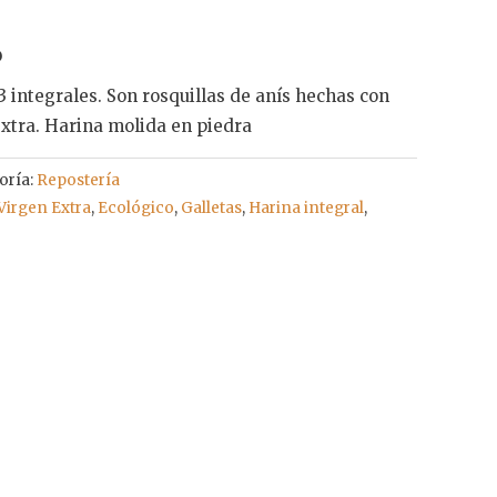
o
 integrales. Son rosquillas de anís hechas con
extra. Harina molida en piedra
oría:
Repostería
 Virgen Extra
,
Ecológico
,
Galletas
,
Harina integral
,