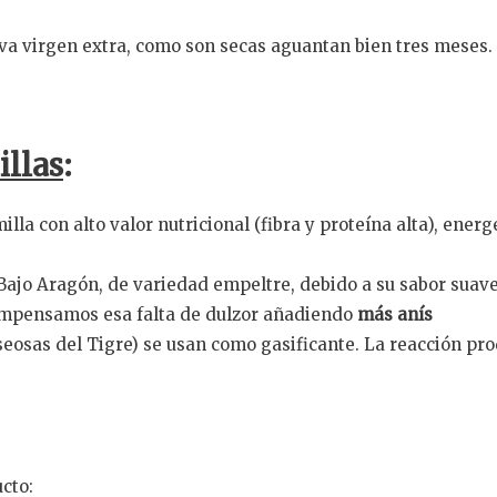
iva virgen extra, como son secas aguantan bien tres meses.
illas
:
lla con alto valor nutricional (fibra y proteína alta), ener
 Bajo Aragón, de variedad empeltre, debido a su sabor suave
mpensamos esa falta de dulzor añadiendo
más anís
eosas del Tigre) se usan como gasificante. La reacción pr
cto: