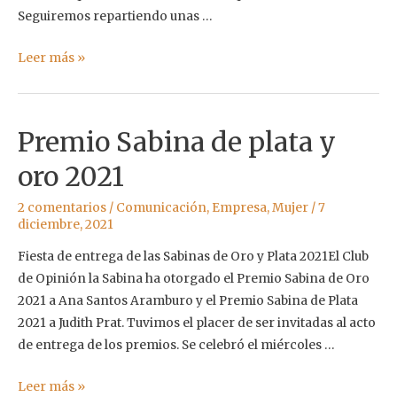
Seguiremos repartiendo unas …
Regalos
Leer más »
del
16
aniversario
Premio Sabina de plata y
Ecomonegros
oro 2021
2 comentarios
/
Comunicación
,
Empresa
,
Mujer
/
7
diciembre, 2021
Fiesta de entrega de las Sabinas de Oro y Plata 2021El Club
de Opinión la Sabina ha otorgado el Premio Sabina de Oro
2021 a Ana Santos Aramburo y el Premio Sabina de Plata
2021 a Judith Prat. Tuvimos el placer de ser invitadas al acto
de entrega de los premios. Se celebró el miércoles …
Premio
Leer más »