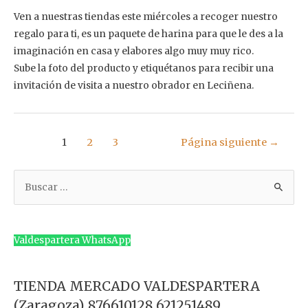
Ven a nuestras tiendas este miércoles a recoger nuestro
regalo para ti, es un paquete de harina para que le des a la
imaginación en casa y elabores algo muy muy rico.
Sube la foto del producto y etiquétanos para recibir una
invitación de visita a nuestro obrador en Leciñena.
Navegación
1
2
3
Página siguiente
→
de
entradas
B
u
s
c
Valdespartera WhatsApp
a
r
TIENDA MERCADO VALDESPARTERA
p
(Zaragoza) 876610128 621251489