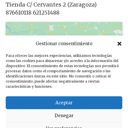
Tienda C/ Cervantes 2 (Zaragoza)
876610118 621251488
Gestionar consentimiento
Para ofrecer las mejores experiencias, utilizamos tecnologías
Haz clic para aceptar cookies de
como las cookies para almacenar y/o acceder a la información del
dispositivo. El consentimiento de estas tecnologías nos permitirá
marketing y permitir este contenido
procesar datos como el comportamiento de navegación o las
identificaciones únicas en este sitio. No consentir o retirar el
consentimiento, puede afectar negativamente a ciertas
características y funciones.
Aceptar
Denegar
Sus datos seguros