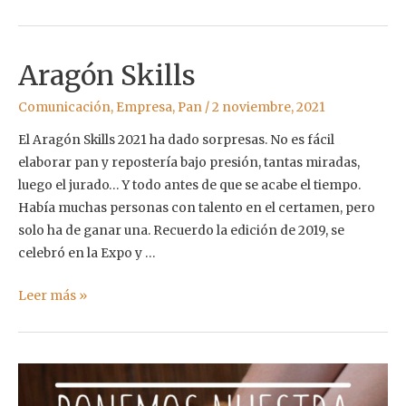
Sabina
de
plata
Aragón Skills
y
oro
Comunicación
,
Empresa
,
Pan
/
2 noviembre, 2021
2021
El Aragón Skills 2021 ha dado sorpresas. No es fácil
elaborar pan y repostería bajo presión, tantas miradas,
luego el jurado… Y todo antes de que se acabe el tiempo.
Había muchas personas con talento en el certamen, pero
solo ha de ganar una. Recuerdo la edición de 2019, se
celebró en la Expo y …
Aragón
Leer más »
Skills