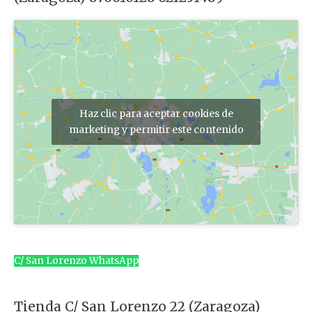
o
r
:
Haz clic para aceptar cookies de
marketing y permitir este contenido
C/ San Lorenzo WhatsApp
Tienda C/ San Lorenzo 22 (Zaragoza)