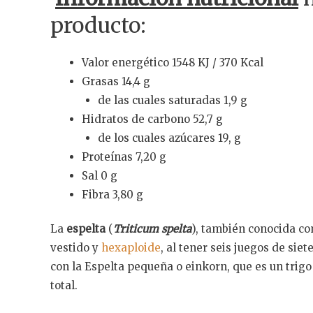
producto:
Valor energético 1548 KJ / 370 Kcal
Grasas 14,4 g
de las cuales saturadas 1,9 g
Hidratos de carbono 52,7 g
de los cuales azúcares 19, g
Proteínas 7,20 g
Sal 0 g
Fibra 3,80 g
La
espelta
(
Triticum spelta
), también conocida c
vestido y
hexaploide
, al tener seis juegos de siet
con la Espelta pequeña o einkorn, que es un tri
total.