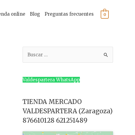
enda online
Blog
Preguntas frecuentes
0
B
u
s
c
Valdespartera WhatsApp
a
r
TIENDA MERCADO
p
VALDESPARTERA (Zaragoza)
o
876610128 621251489
r
: