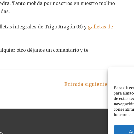
edra. Tanto molida por nosotros en nuestro molino
adas.
letas integrales de Trigo Aragón 03) y
galletas de
alquier otro déjanos un comentario y te
Entrada siguiente
→
Para ofrece
para almace
de estas t
navegación 
consentimie
funciones.
A
es