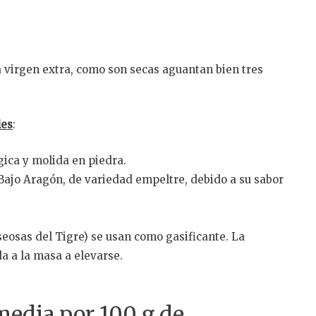
a virgen extra, como son secas aguantan bien tres
les
:
gica y molida en piedra.
 Bajo Aragón, de variedad empeltre, debido a su sabor
eosas del Tigre) se usan como gasificante. La
a a la masa a elevarse.
edia por 100 g de