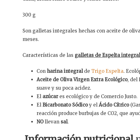
300 g
Son galletas integrales hechas con aceite de oliv
meses.
Características de las
galletas de Espelta integra
Con
harina integral
de
Trigo Espelta
. Ecoló
Aceite de Oliva Virgen Extra Ecológico
, del
suave y su poca acidez.
El
azúcar
es ecológico y de Comercio Justo.
El
Bicarbonato Sódico
y el
Ácido Cítrico
(Gas
reacción produce burbujas de CO2, que ayud
NO
llevan
sal
.
Información nutricional
m