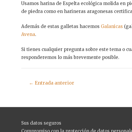
Usamos harina de Espelta ecológica molida en pi
de piedra como en harineras aragonesas certific
Además de estas galletas hacemos
Galanicas
(gal
Avena
.
Si tienes cualquier pregunta sobre este tema o cu
responderemos lo más brevemente posible.
Navegación
←
Entrada anterior
de
entradas
Sus datos seguros
Compromiso con la protección de datos personal